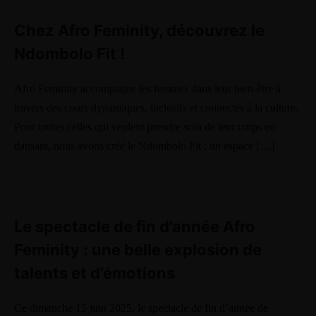
Contact Info
Chez Afro Feminity, découvrez le
467 Davidson ave
Ndombolo Fit !
Los Angeles CA 95716
Afro Feminity accompagne les femmes dans leur bien-être à
Get directions
travers des cours dynamiques, inclusifs et connectés à la culture.
Pour toutes celles qui veulent prendre soin de leur corps en
dansant, nous avons créé le Ndombolo Fit : un espace […]
Le spectacle de fin d’année Afro
Feminity : une belle explosion de
talents et d’émotions
Ce dimanche 15 juin 2025, le spectacle de fin d’année de