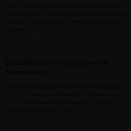
venue de la République Démoncratique du Congo à tous types
d’âge. Avec nos cours Ndombolo Kids, nous offrons aux enfants
un espace d’expression culturel et bienveillant, où chacun peut
grandir en […]
More Pages
Membership
Our Trainers
Chez Afro Feminity découvrez le
Sample Class
Ndombolado !
Class Categories
Afro Feminity accompagne les jeunes dans leur épanouissement
à travers des cours adaptés à chaque âge. Pour les adolescents de
Cardio
11 à 17 ans, nous avons créé le Ndombolado : un espace de
Outdoor Exercise
danse et de connexion avec la culture […]
Zoomba Dance