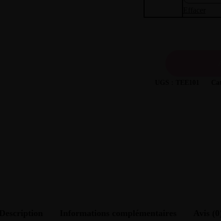
Effacer
UGS :
TEE101
Cat
Description
Informations complémentaires
Avis (0