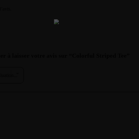
d’avis.
er à laisser votre avis sur “Colorful Striped Tee”