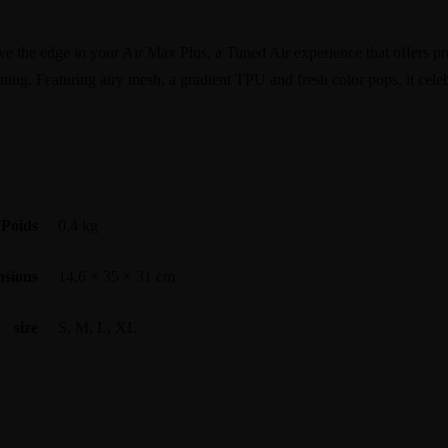
ave the edge in your Air Max Plus, a Tuned Air experience that offers p
ning. Featuring airy mesh, a gradient TPU and fresh color pops, it celeb
Poids
0.4 kg
sions
14.6 × 35 × 31 cm
size
S, M, L, XL