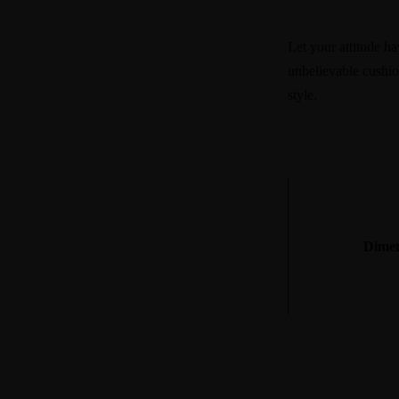
Let your attitude h
unbelievable cushio
style.
Dimen