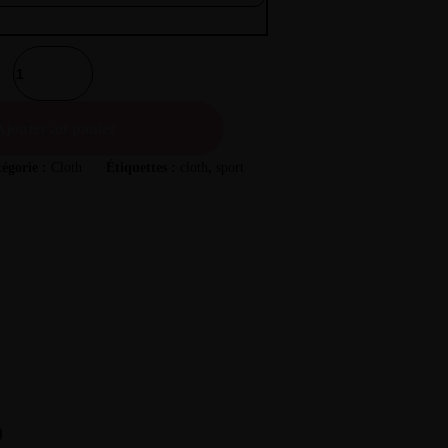
Ajouter au panier
égorie :
Cloth
Étiquettes :
cloth
,
sport
)