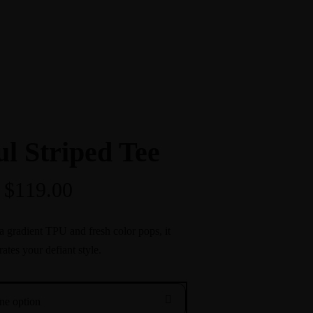
ul Striped Tee
$
119.00
a gradient TPU and fresh color pops, it
rates your defiant style.