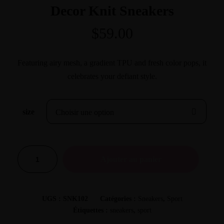
Decor Knit Sneakers
$
59.00
Featuring airy mesh, a gradient TPU and fresh color pops, it
celebrates your defiant style.
Home
size
About Us
Classes
Ajouter au panier
Shop
UGS :
SNK102
Catégories :
Sneakers
,
Sport
Étiquettes :
sneakers
,
sport