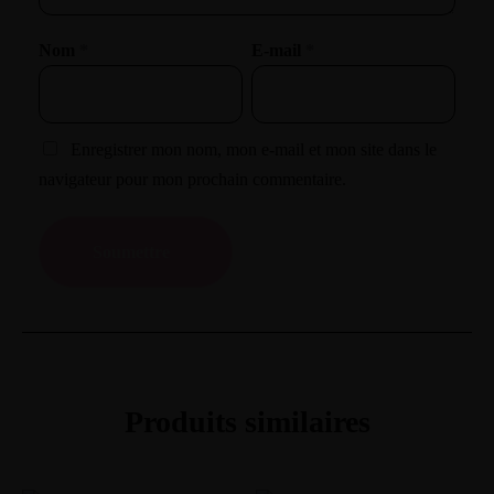
Nom
*
E-mail
*
Contact Info
467 Davidson ave
Enregistrer mon nom, mon e-mail et mon site dans le
Los Angeles CA 95716
navigateur pour mon prochain commentaire.
Get directions
Produits similaires