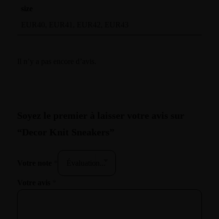
size
EUR40, EUR41, EUR42, EUR43
Il n’y a pas encore d’avis.
More Pages
Membership
Soyez le premier à laisser votre avis sur
Our Trainers
“Decor Knit Sneakers”
Sample Class
Votre note
*
Class Categories
Votre avis
*
Cardio
Outdoor Exercise
Zoomba Dance