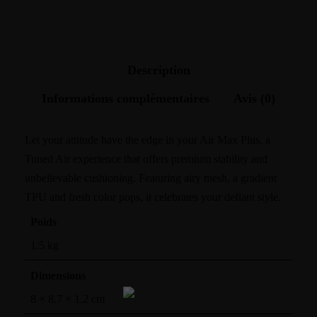
Description
Informations complémentaires
Avis (0)
Let your attitude have the edge in your Air Max Plus, a
Tuned Air experience that offers premium stability and
unbelievable cushioning. Featuring airy mesh, a gradient
TPU and fresh color pops, it celebrates your defiant style.
Poids
1.5 kg
Dimensions
8 × 8.7 × 1.2 cm